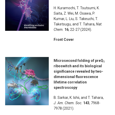
H. Kuramochi, T. Tsutsumi, K.
Saita, Z. Wei, M. Osawa, P.
Kumar, L. Liu, S. Takeuchi, T.
Taketsugu, and T. Tahara,
Nat.
Chem.
16
, 22-27 (2024).
Front Cover
Microsecond folding of preQ
1
riboswitch and its biological
significance revealed by two-
dimensional fluorescence
lifetime correlation
spectroscopy
B. Sarkar, K. Ishii, and T. Tahara,
J. Am. Chem. Soc.
143
, 7968-
7978 (2021).