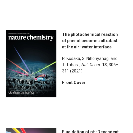
The photochemical reaction
of phenol becomes ultrafast
at the air–water interface
R. Kusaka, S. Nihonyanagi and
T. Tahara,
Nat. Chem.
13
, 306–
311 (2021).
Front Cover
Elucidation of pH-Dependent