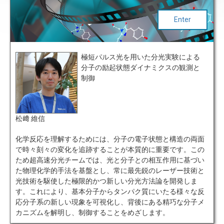
Enter
極短パルス光を用いた分光実験による
分子の励起状態ダイナミクスの観測と
制御
松﨑 維信
化学反応を理解するためには、分子の電子状態と構造の両面
で時々刻々の変化を追跡することが本質的に重要です。この
ため超高速分光チームでは、光と分子との相互作用に基づい
た物理化学的手法を基盤とし、常に最先鋭のレーザー技術と
光技術を駆使した極限的かつ新しい分光方法論を開発しま
す。これにより、基本分子からタンパク質にいたる様々な反
応分子系の新しい現象を可視化し、背後にある精巧な分子メ
カニズムを解明し、制御することをめざします。