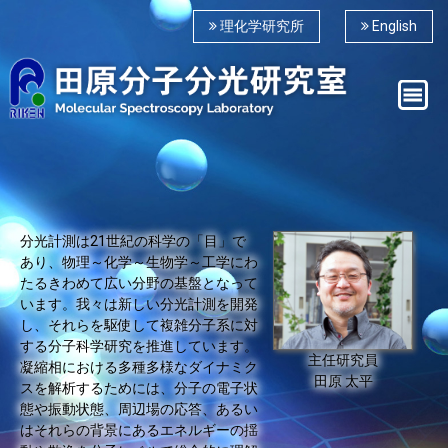
理化学研究所
English
分光計測は21世紀の科学の「目」で
あり、物理～化学～生物学～工学にわ
たるきわめて広い分野の基盤となって
います。我々は新しい分光計測を開発
し、それらを駆使して複雑分子系に対
する分子科学研究を推進しています。
主任研究員
凝縮相における多種多様なダイナミク
田原 太平
スを解析するためには、分子の電子状
態や振動状態、周辺場の応答、あるい
はそれらの背景にあるエネルギーの揺