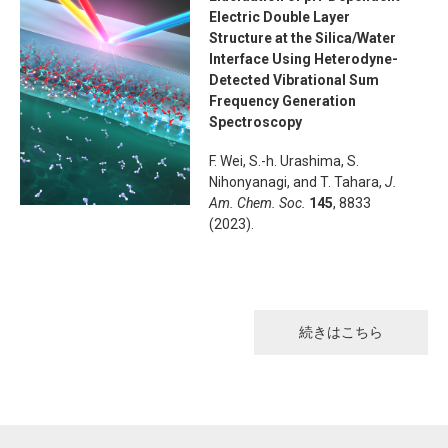
Electric Double Layer
Structure at the Silica/Water
Interface Using Heterodyne-
Detected Vibrational Sum
Frequency Generation
Spectroscopy
F. Wei, S.-h. Urashima, S.
Nihonyanagi, and T. Tahara,
J.
Am. Chem. Soc.
145
, 8833
(2023).
続きはこちら